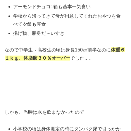
アーモンドチョコ1箱も基本一気食い
学校から帰ってきて母が用意してくれたおやつを食
べて夕飯も完食
揚げ物、脂身だ～いすき！
なので中学生～高校生の頃は身長150㎝前半なのに
体重６
１ｋｇ、体脂肪３０％オーバー
でした…。
しかも、当時は水を飲まなかったので
小学校の頃は身体測定の時にタンパク尿で引っかか