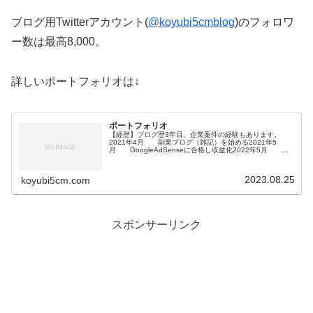
ブログ用Twitterアカウント(
@koyubi5cmblog
)のフォロワ
ー数は最高8,000。
詳しいポートフォリオは↓
ポートフォリオ
【経歴】ブログ歴3年目、企業案件の経験もあります。
2021年4月 副業ブログ（雑記）を始める2021年5
月 GoogleAdSenseに合格し収益化2022年5月 単
月で１万円の収益2022年6月〜 月４桁収益を維持2023年
1月 ...
2023.08.25
koyubi5cm.com
スポンサーリンク