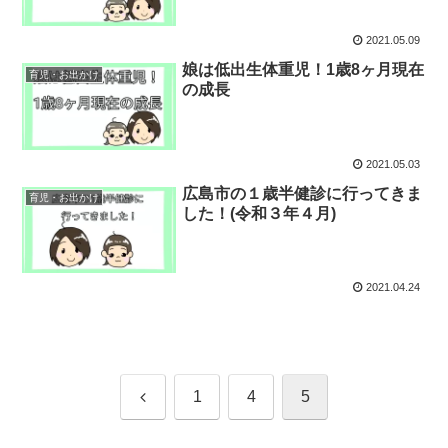
2021.05.09
娘は低出生体重児！1歳8ヶ月現在
育児・お出かけ
の成長
2021.05.03
広島市の１歳半健診に行ってきま
育児・お出かけ
した！(令和３年４月)
2021.04.24
前
1
4
5
へ