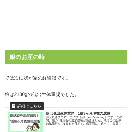
娘のお産の時
では次に我が家の経験談です。
娘は2130gの低出生体重児でした。
娘は低出生体重児！1歳8ヶ月現在の成長
お元気さまです！こゆび（@koyubi5cmblog）です。この
間、娘の4種混合の追加接種が済みました。娘はこの記事
の執筆時点で1歳８ヶ月です。保育園にも通って、毎日元
気に過ごしています。そんな娘ですが…実は生まれた時は
2130ｇしかない低...