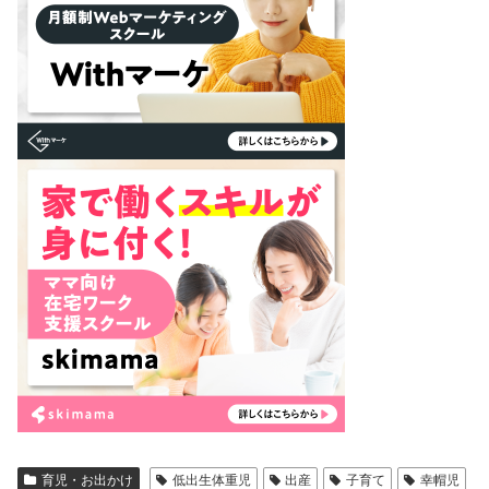
育児・お出かけ
低出生体重児
出産
子育て
幸帽児