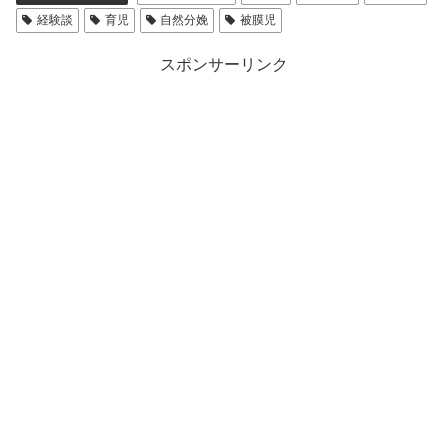
経験談
育児
自然分娩
被膜児
スポンサーリンク