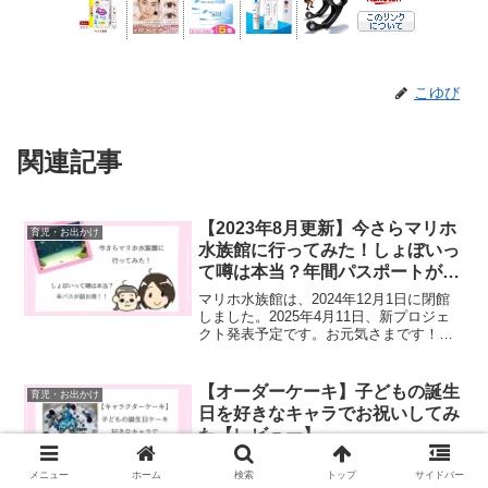
こゆび
関連記事
【2023年8月更新】今さらマリホ
育児・お出かけ
水族館に行ってみた！しょぼいっ
て噂は本当？年間パスポートが超
お得！
マリホ水族館は、2024年12月1日に閉館
しました。2025年4月11日、新プロジェ
クト発表予定です。お元気さまです！こ
ゆび（@koyubi5cmblog）です。広島市西
区にある広島マリーナホップ内に2017年
にオープンした「マリホ水族館」...
【オーダーケーキ】子どもの誕生
育児・お出かけ
日を好きなキャラでお祝いしてみ
た【レビュー】
お元気さまです！こゆび
メニュー
ホーム
検索
トップ
サイドバー
（@koyubi5cmblog）です。私には2019