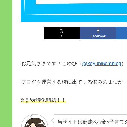
X
Facebook
お元気さまです！こゆび（
@koyubi5cmblog
）
ブログを運営する時に出てくる悩みの１つが
雑記or特化問題！！
当サイトは健康×お金×子育て