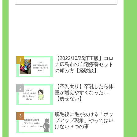
【2022/10/25訂正版】コロ
ナ広島市の自宅療養セット
の頼み方【経験談】
【卒乳太り】卒乳したら体
重が増えやすくなった…
【痩せない】
脱毛後に毛が抜ける「ポッ
プアップ現象」やってはい
けない３つの事