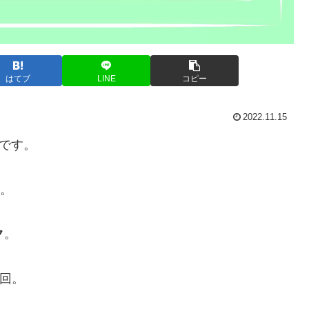
はてブ
LINE
コピー
2022.11.15
です。
た。
ク
。
８回。