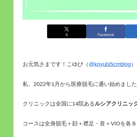
X
Facebook
お元気さまです！こゆび（
@koyubi5cmblog
）
私、2022年1月から医療脱毛に通い始めまし
クリニックは全国に14院ある
ルシアクリニッ
コースは全身脱毛＋顔＋襟足・首＋VIOを各