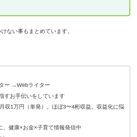
いけない事もまとめています。
ー →Webライター
指すお手伝いをしています
高月収1万円（単発）。ほぼ3〜4桁収益。収益化に悩
元に、健康×お金×子育て情報発信中