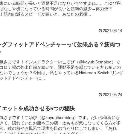
家にいる時間が長いと運動不足になりがちですよね…。こゆび座
ぱなしや横になっている時間が長いと筋肉の減少→体力低下
！筋肉の減るスピードが速いと、あなたの老後...
2021.06.14
ングフィットアドベンチャーって効果ある？筋肉つ
？
気さまです！インストラクターのこゆび（@koyubi5cmblog）で
コロナ禍の外出自粛が続いて、運動不足を感じている方も多いの
ないでしょうか？今回は、私もやっているNintendo Switch リング
ットアドベンチャーに...
2021.05.24
イエットを成功させる5つの秘訣
気さまです！こゆび（@koyubi5cmblog）です。だいぶ薄着にな
きて、隠れていたお腹や二の腕・太ももが気になってくる方が多
節。鏡の前やお風呂で現実を目の当たりにしてしまい、「あれ
こんなに太かったっけ？」「ちょっとダイエ...