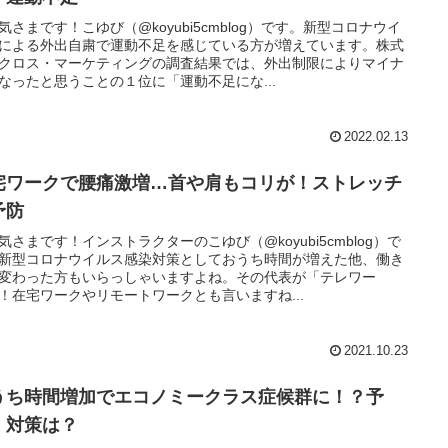
気さまです！こゆび（@koyubi5cmblog）です。新型コロナウイ
による外出自粛で運動不足を感じている方が増えています。株式
クロス・マーケティングの調査結果では、外出制限によりマイナ
なったと思うことの１位に「運動不足にな...
2022.02.13
宅ワークで腰痛激増…首や肩もコリが！ストレッチ
予防
気さまです！インストラクターのこゆび（@koyubi5cmblog）で
新型コロナウイルス感染対策としておうち時間が増えた他、働き
変わった方もいらっしゃいますよね。その代表が「テレワー
！在宅ワークやリモートワークとも言いますね...
2021.10.23
うち時間増加でエコノミークラス症候群に！？予
・対策は？