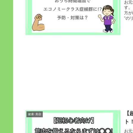
お元
す。
方が
”の
【
健康･美容
ト
お元