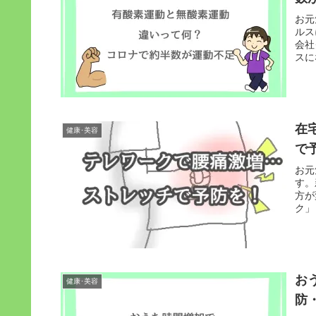
お元
ルス
会社
スに
在
健康･美容
で
お元
す。
方が
ク」
お
健康･美容
防