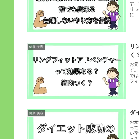
す。
りっ
に…
リ
健康･美容
く
お元
す。
では
フィ
ダ
健康･美容
お元
って
い季
っ？