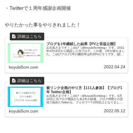
・Twitterで１周年感謝企画開催
やりたかった事をやりきれました！
ブログを1年継続した結果【PVと収益公開】
お元気さまです！こゆび（@koyubi5cmblog）です。2021
年4月19日から開設した当ブログ。この度、1年が経ちまし
た。こゆびブログ1年の継続率は約30%だそうです。(総務
省が2009年に調査した「ブログの実態に関する調査研究」
より...
2022.04.24
koyubi5cm.com
被リンク企画のやり方【111人参加】【ブログ1
年 Twitter企画】
お元気さまです！こゆび（@koyubi5cmblog）です。4月
19日に当ブログ開設から丸1年が経過。ブログ仲間との交
流で始めたTwitterも、フォロワー7,000以上となりまし
た。そこで、感謝企画を開催！＼企画内容は↓↓／こゆび被
リンク...
2022.05.12
koyubi5cm.com