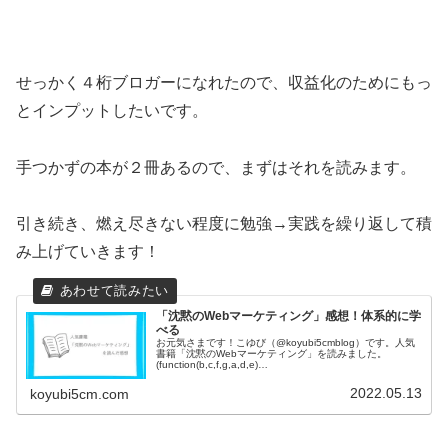
せっかく４桁ブロガーになれたので、収益化のためにもっ
とインプットしたいです。
手つかずの本が２冊あるので、まずはそれを読みます。
引き続き、燃え尽きない程度に勉強→実践を繰り返して積
み上げていきます！
「沈黙のWebマーケティング」感想！体系的に学
べる
お元気さまです！こゆび（@koyubi5cmblog）です。人気
書籍「沈黙のWebマーケティング」を読みました。
(function(b,c,f,g,a,d,e)
{b.MoshimoAffiliateObject=a;b=b||functio...
2022.05.13
koyubi5cm.com