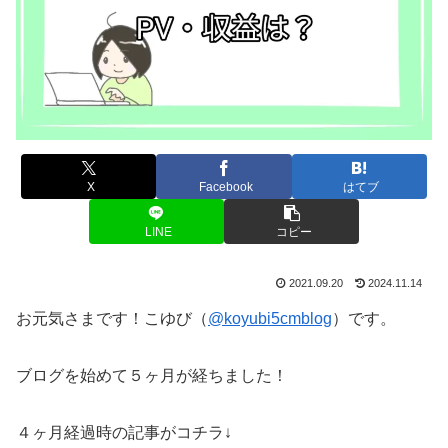
X
Facebook
はてブ
LINE
コピー
2021.09.20
2024.11.14
お元気さまです！こゆび（
@koyubi5cmblog
）です。
ブログを始めて５ヶ月が経ちました！
４ヶ月経過時の記事がコチラ↓