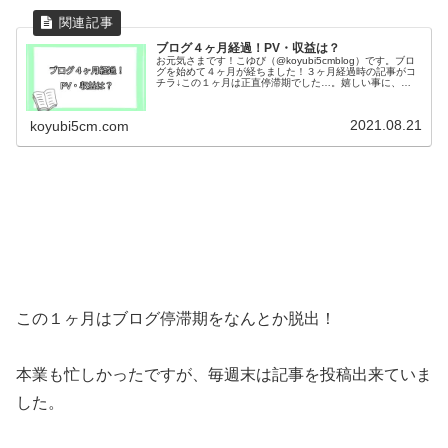
ブログ４ヶ月経過！PV・収益は？
お元気さまです！こゆび（@koyubi5cmblog）です。ブロ
グを始めて４ヶ月が経ちました！３ヶ月経過時の記事がコ
チラ↓この１ヶ月は正直停滞期でした…。嬉しい事に、
Twitterのフォロワーさんは４０００人を突破しました！ブ
ログ経験０の私...
2021.08.21
koyubi5cm.com
この１ヶ月はブログ停滞期をなんとか脱出！
本業も忙しかったですが、毎週末は記事を投稿出来ていま
した。