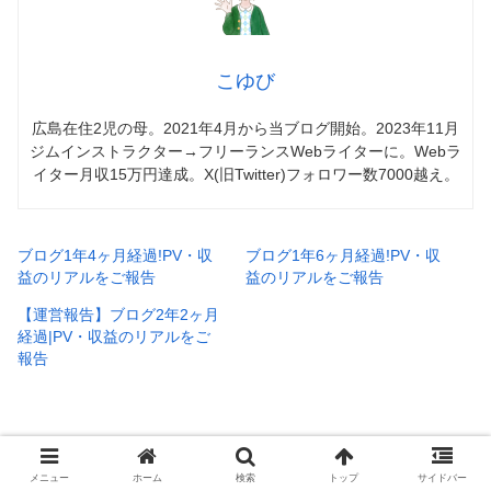
こゆび
広島在住2児の母。2021年4月から当ブログ開始。2023年11月
ジムインストラクター→フリーランスWebライターに。Webラ
イター月収15万円達成。X(旧Twitter)フォロワー数7000越え。
ブログ1年4ヶ月経過!PV・収
ブログ1年6ヶ月経過!PV・収
益のリアルをご報告
益のリアルをご報告
【運営報告】ブログ2年2ヶ月
経過|PV・収益のリアルをご
報告
♪にほんブログ村参加してます♪
メニュー
ホーム
検索
トップ
サイドバー