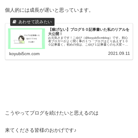
個人的には成長が遅いと思っています。
【稼げない】ブログ５０記事書いた私のリアルを
大公開！
お元気さまです！こゆび（@koyubi5cmblog）です。初心
者ブロガーがよく聞く事の１つ「ブログはとりあえず１０
０記事書く」初めの頃は、こゆび１記事書くのも大変～！
こゆび100記事書いたら収益とかどのくらいになるんだろ
う？先が見えなさす...
2021.09.11
koyubi5cm.com
こうやってブログを続けたいと思えるのは
来てくださる皆様のおかげです♪