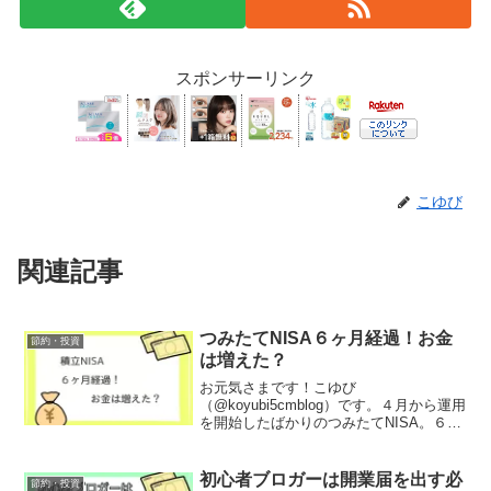
スポンサーリンク
こゆび
関連記事
つみたてNISA６ヶ月経過！お金
節約・投資
は増えた？
お元気さまです！こゆび
（@koyubi5cmblog）です。４月から運用
を開始したばかりのつみたてNISA。６ヶ
月が経過したのでお金が増えたかどう
か、進捗を確認していきます！こゆび投
資は初心者です！リベ大で勉強中ですつ
初心者ブロガーは開業届を出す必
節約・投資