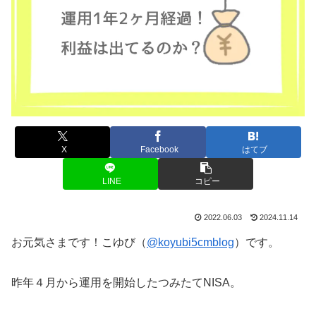
X
Facebook
はてブ
LINE
コピー
2022.06.03
2024.11.14
お元気さまです！こゆび（
@koyubi5cmblog
）です。
昨年４月から運用を開始したつみたてNISA。