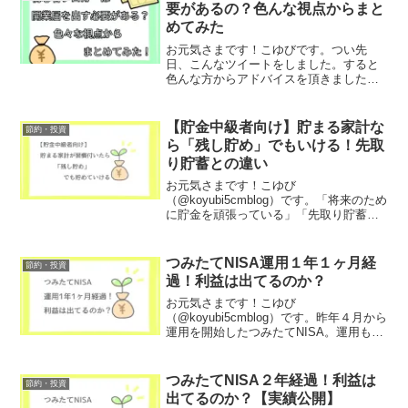
みたてNISAとはつみ...
要があるの？色んな視点からまと
めてみた
お元気さまです！こゆびです。つい先
日、こんなツイートをしました。すると
色んな方からアドバイスを頂きました！
また、同じように気になっていた方もい
たようです。こゆびこれはもしや同じ初
心者ブロガーのみなさん気になってる事
【貯金中級者向け】貯まる家計な
節約・投資
では…？せっかくアドバイス...
ら「残し貯め」でもいける！先取
り貯蓄との違い
お元気さまです！こゆび
（@koyubi5cmblog）です。「将来のため
に貯金を頑張っている」「先取り貯蓄で
貯めている」という方は多いですよね。
こゆび我が家も２年前に育休&コロナの収
入減Wパンチを食らって一層貯蓄に励ん
つみたてNISA運用１年１ヶ月経
節約・投資
でいます貯蓄法で有名な...
過！利益は出てるのか？
お元気さまです！こゆび
（@koyubi5cmblog）です。昨年４月から
運用を開始したつみたてNISA。運用も２
年目に突入しました！１年１ヶ月が経過
したのでお金が増えたかどうか、進捗を
確認していきます！こゆびお金の勉強は
つみたてNISA２年経過！利益は
節約・投資
リベ大Youtube...
出てるのか？【実績公開】