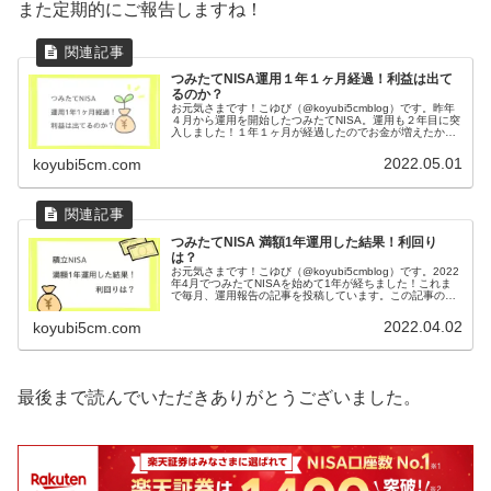
また定期的にご報告しますね！
つみたてNISA運用１年１ヶ月経過！利益は出て
るのか？
お元気さまです！こゆび（@koyubi5cmblog）です。昨年
４月から運用を開始したつみたてNISA。運用も２年目に突
入しました！１年１ヶ月が経過したのでお金が増えたかど
うか、進捗を確認していきます！こゆびお金の勉強はリベ
大Youtube...
2022.05.01
koyubi5cm.com
つみたてNISA 満額1年運用した結果！利回り
は？
お元気さまです！こゆび（@koyubi5cmblog）です。2022
年4月でつみたてNISAを始めて1年が経ちました！これま
で毎月、運用報告の記事を投稿しています。この記事の内
容つみたてNISAを始める前のイメージ保有商品と、運用の
推移や利...
2022.04.02
koyubi5cm.com
最後まで読んでいただきありがとうございました。