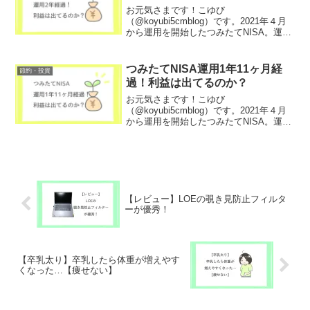
お元気さまです！こゆび
（@koyubi5cmblog）です。2021年４月
から運用を開始したつみたてNISA。運用
丸２年が経過しました！この１ヶ月でお
金が増えたかどうか、進捗を確認してい
きます！こゆびお金の勉強はリベ大
つみたてNISA運用1年11ヶ月経
節約・投資
Youtubeでしてい...
過！利益は出てるのか？
お元気さまです！こゆび
（@koyubi5cmblog）です。2021年４月
から運用を開始したつみたてNISA。運用
２年目です！１年１１ヶ月が経過したの
でお金が増えたかどうか、進捗を確認し
ていきます！こゆびお金の勉強はリベ大
Youtubeでし...
【レビュー】LOEの覗き見防止フィルタ
ーが優秀！
【卒乳太り】卒乳したら体重が増えやす
くなった…【痩せない】